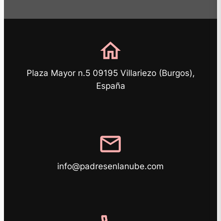
home
Plaza Mayor n.5 09195 Villariezo (Burgos),
España
mail
info@padresenlanube.com