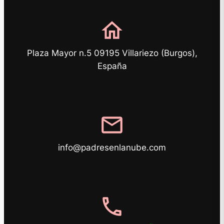
home
Plaza Mayor n.5 09195 Villariezo (Burgos),
España
mail
info@padresenlanube.com
phone