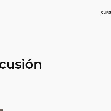
CURS
scusión