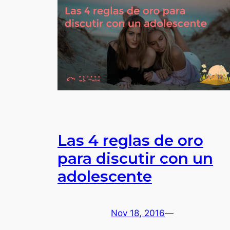
Las 4 reglas de oro
para discutir con un
adolescente
Nov 18, 2016
—