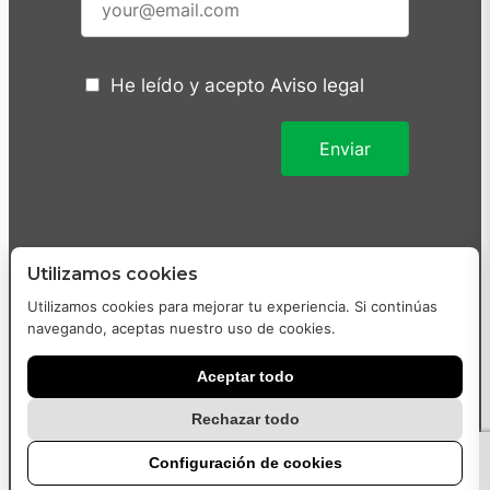
He leído y acepto
Aviso legal
Utilizamos cookies
Utilizamos cookies para mejorar tu experiencia. Si continúas
navegando, aceptas nuestro uso de cookies.
Aceptar todo
Diseñado y desarrollado con
por
WordPress-Heroes
Rechazar todo
Configuración de cookies
star
more_horiz