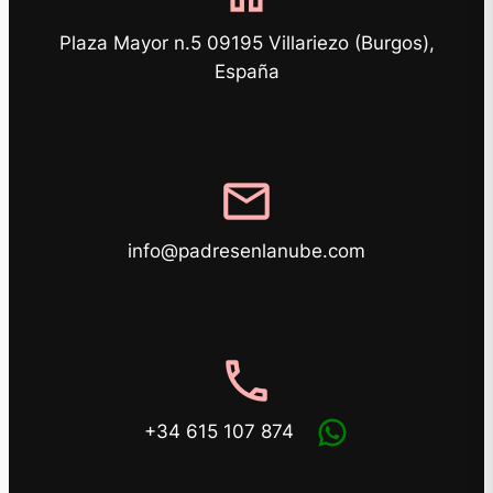
Plaza Mayor n.5 09195 Villariezo (Burgos),
España
mail
info@padresenlanube.com
phone
+34 615 107 874