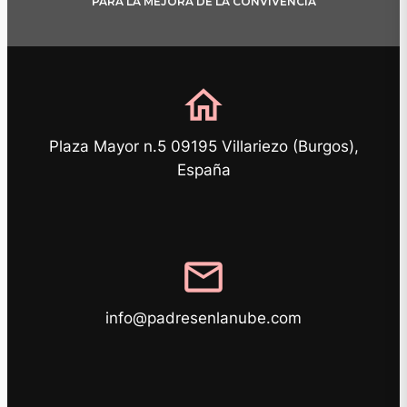
PARA LA MEJORA DE LA CONVIVENCIA
home
Plaza Mayor n.5 09195 Villariezo (Burgos),
España
mail
info@padresenlanube.com