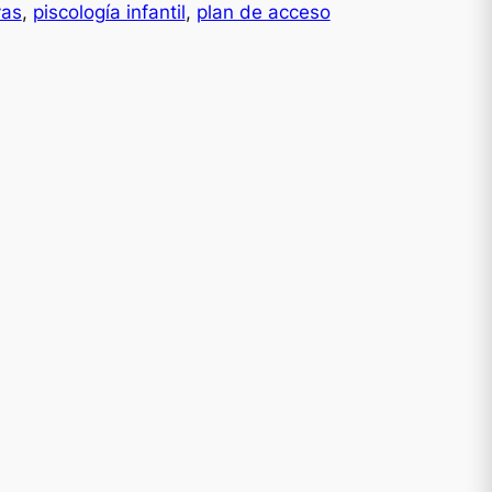
e
vas
, 
piscología infantil
, 
plan de acceso
c
o
a
c
u
a