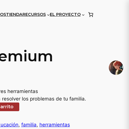
OS
TIENDA
RECURSOS
EL PROYECTO
remium
E
res herramientas
resolver los problemas de tu familia.
p
carrito
ucación
, 
familia
, 
herramientas