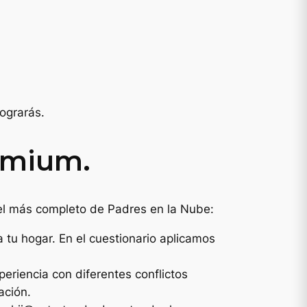
e
s
1
ograrás.
9
remium.
9
 el más completo de Padres en la Nube:
0
a tu hogar. En el cuestionario aplicamos
0
periencia con diferentes conflictos
ación.