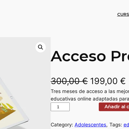
CURS
Acceso P
E
300,00
€
199,00
€
Tres meses de acceso a las mejo
l
l
educativas online adaptadas para 
p
A
Añadir al 
c
r
r
c
Category:
Adolescentes
, 
Tags:
ed
e