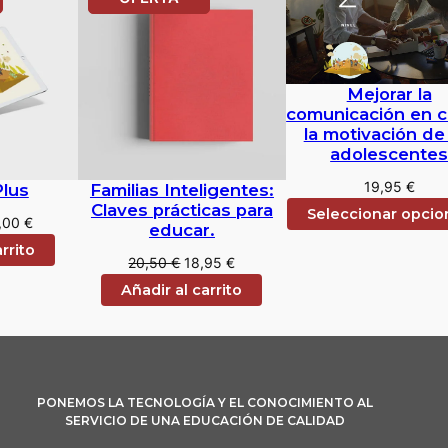
EN
ERTA
OFERTA
Mejorar la
comunicación en c
la motivación de
adolescente
19,95
€
lus
Familias Inteligentes:
Claves prácticas para
Seleccionar opcio
El
,00
€
educar.
cio
precio
rrito
El
El
20,50
€
18,95
€
ginal
actual
precio
precio
:
es:
Añadir al carrito
original
actual
0,00 €.
99,00 €.
era:
es:
20,50 €.
18,95 €.
PONEMOS LA TECNOLOGÍA Y EL CONOCIMIENTO AL
SERVICIO DE UNA EDUCACIÓN DE CALIDAD