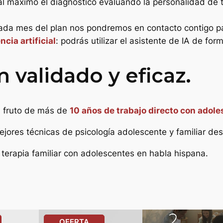
al máximo el diagnóstico evaluando la personalidad de 
0
0
.
 cada mes del plan nos pondremos en contacto contigo pa
cia artificial
: podrás utilizar el asistente de IA de for
validado y eficaz.
€
.
 fruto de más de
10 años de trabajo directo con adol
jores técnicas de psicología adolescente y familiar des
terapia familiar con adolescentes en habla hispana.
ODUCTO
PRODUCTO
OFERTA