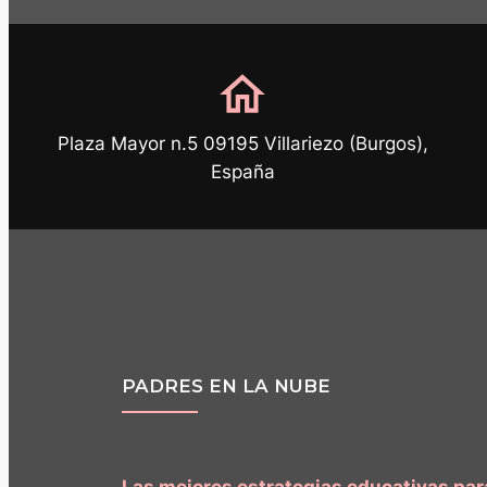
home
Plaza Mayor n.5 09195 Villariezo (Burgos),
España
PADRES EN LA NUBE
Las mejores estrategias educativas pa