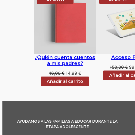
EN
EN
OFERTA
OF
¿Quién cuenta cuentos
Acceso P
a mis padres?
El
150,00
€
99
El
El
16,00
€
14,99
€
pre
Añadir al ca
precio
precio
ori
Añadir al carrito
original
actual
era
era:
es:
15
16,00 €.
14,99 €.
AYUDAMOS A LAS FAMILIAS A EDUCAR DURANTE LA
ETAPA ADOLESCENTE