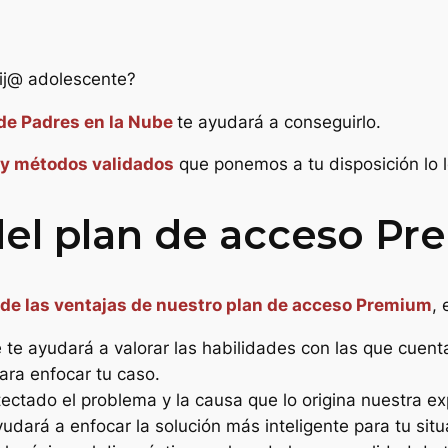
a
l
hij@ adolescente?
e
:
de Padres en la Nube
te ayudará a conseguirlo.
r
 y métodos validados
que ponemos a tu disposición lo l
a
 del plan de acceso P
:
3
,
de las ventajas de nuestro plan de acceso Premium
,
0
e te ayudará a valorar las habilidades con las que cuent
0
ara enfocar tu caso.
tectado el problema y la causa que lo origina nuestra ex
,
dará a enfocar la solución más inteligente para tu situ