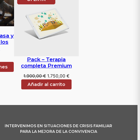
EN
OFERTA
asa y
 los
s
Pack – Terapia
completa Premium
nes
El
El
1.900,00
€
1.750,00
€
precio
precio
Añadir al carrito
original
actual
era:
es:
1.900,00 €.
1.750,00 €.
INTERVENIMOS EN SITUACIONES DE CRISIS FAMILIAR
PARA LA MEJORA DE LA CONVIVENCIA