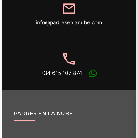
mail
info@padresenlanube.com
phone
+34 615 107 874
PADRES EN LA NUBE