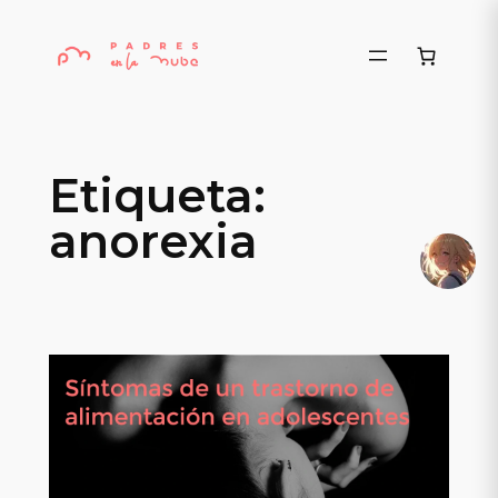
Saltar
al
contenido
Etiqueta:
anorexia