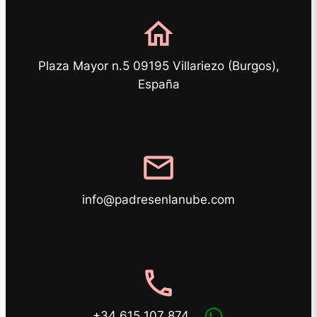
home
Plaza Mayor n.5 09195 Villariezo (Burgos),
España
mail
info@padresenlanube.com
phone
+34 615 107 874