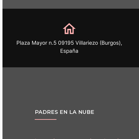
home
Plaza Mayor n.5 09195 Villariezo (Burgos),
España
PADRES EN LA NUBE