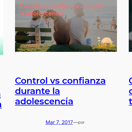
Control vs confianza
durante la
n
adolescencia
n
Mar 7, 2017
—
por