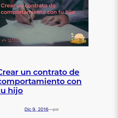
Crear un contrato de
comportamiento con
tu hijo
Dic 9, 2016
—
por