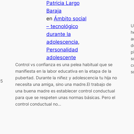
Patricia Largo
Baraja
en
Ámbito social
U
– tecnológico
h
durante la
a
adolescencia
, 
d
Personalidad
p
adolescente
s
Control vs confianza es una pelea habitual que se
c
manifiesta en la labor educativa en la etapa de la
s
pubertad. Durante la niñez y adolescencia tu hija no
 5
necesita una amiga, sino una madre.El trabajo de
una buena madre es establecer control conductual
para que se respeten unas normas básicas. Pero el
control conductual no…