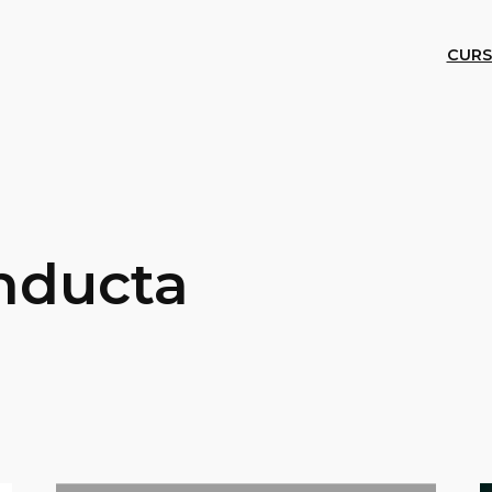
CURS
nducta