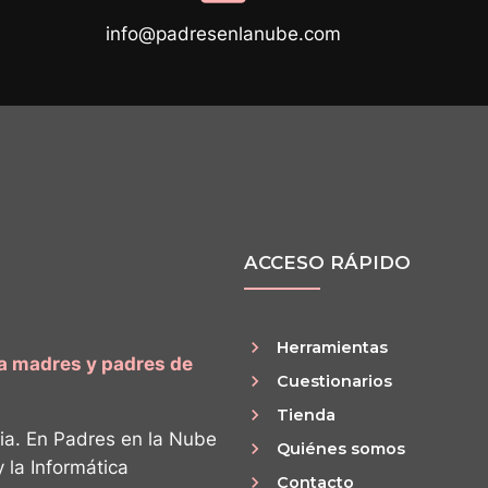
info@padresenlanube.com
ACCESO RÁPIDO
Herramientas
ra madres y padres de
Cuestionarios
Tienda
ia. En Padres en la Nube
Quiénes somos
y la Informática
Contacto