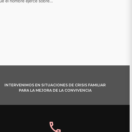
ue el hombre ejerce sobre…
INTERVENIMOS EN SITUACIONES DE CRISIS FAMILIAR
PARA LA MEJORA DE LA CONVIVENCIA
phone