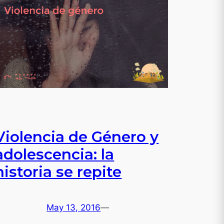
Violencia de Género y
adolescencia: la
historia se repite
May 13, 2016
—