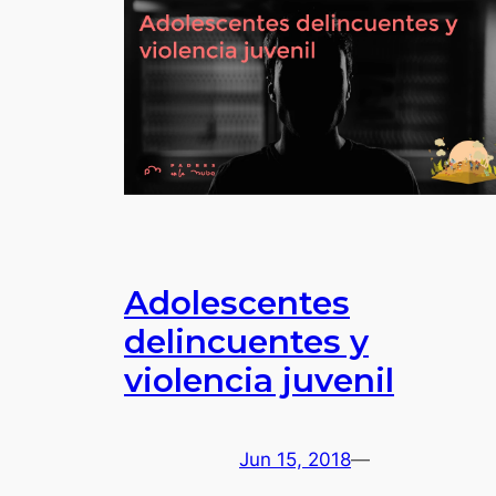
Adolescentes
delincuentes y
violencia juvenil
Jun 15, 2018
—