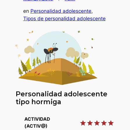
en
Personalidad adolescente
, 
Tipos de personalidad adolescente
Personalidad adolescente
tipo hormiga
ACTIVIDAD
star
star
star
star
star
(ACTIV@)