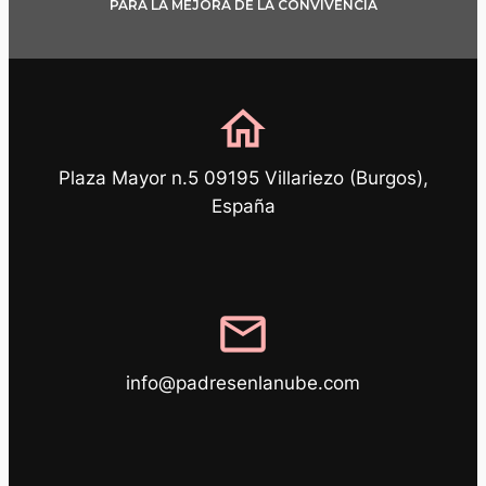
PARA LA MEJORA DE LA CONVIVENCIA
home
Plaza Mayor n.5 09195 Villariezo (Burgos),
España
mail
info@padresenlanube.com