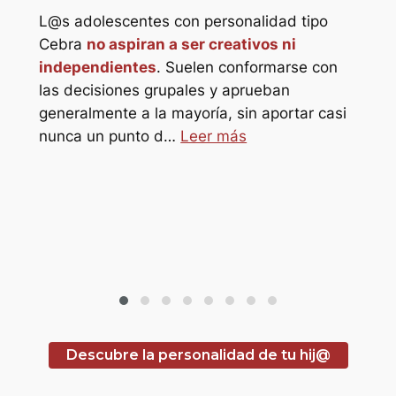
L@s adolescentes con personalidad tipo
star_border
Cebra
no aspiran a ser creativos ni
independientes
. Suelen conformarse con
star_border
las decisiones grupales y aprueban
generalmente a la mayoría, sin aportar casi
L@s
o
nunca un punto d…
Leer más
Elef
s
ref
sol@s
refu
hor
pro
Descubre la personalidad de tu hij@