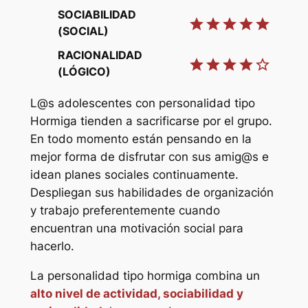
SOCIABILIDAD
star
star
star
star
star
(SOCIAL)
RACIONALIDAD
star
star
star
star
star_border
(LÓGICO)
L@s adolescentes con personalidad tipo
Hormiga tienden a sacrificarse por el grupo.
En todo momento están pensando en la
mejor forma de disfrutar con sus amig@s e
idean planes sociales continuamente.
Despliegan sus habilidades de organización
y trabajo preferentemente cuando
encuentran una motivación social para
hacerlo.
La personalidad tipo hormiga combina un
alto nivel de actividad, sociabilidad y