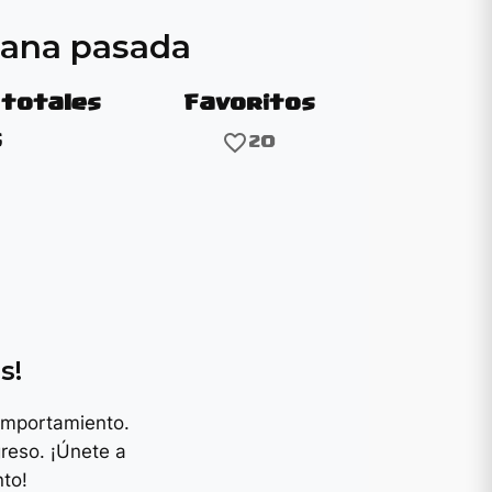
mana pasada
 totales
Favoritos
favorite_border
5
20
y
s!
omportamiento.
reso. ¡Únete a
to!