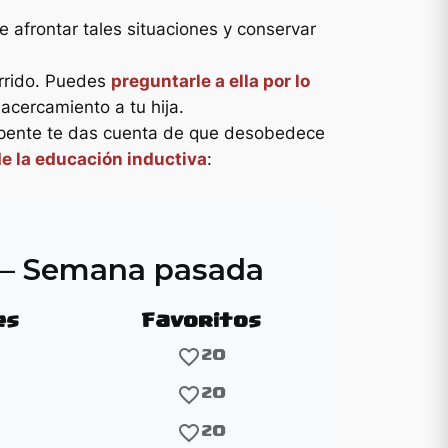
 afrontar tales situaciones y conservar
urrido. Puedes
preguntarle a ella por lo
 acercamiento a tu hija.
 repente te das cuenta de que desobedece
e la educación inductiva
:
o – Semana pasada
es
Favoritos
favorite_border
20
favorite_border
20
favorite_border
20