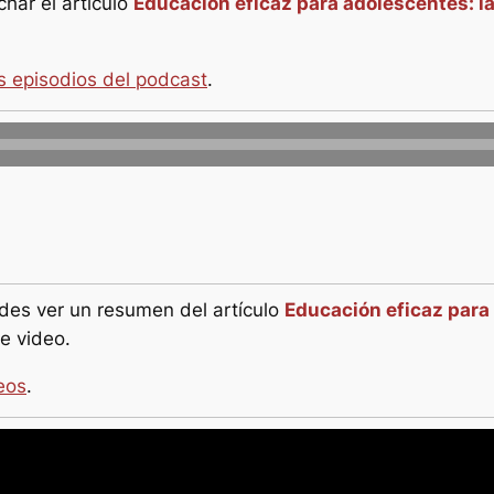
har el artículo
Educación eficaz para adolescentes: la
s episodios del podcast
.
es ver un resumen del artículo
Educación eficaz para 
te video.
eos
.