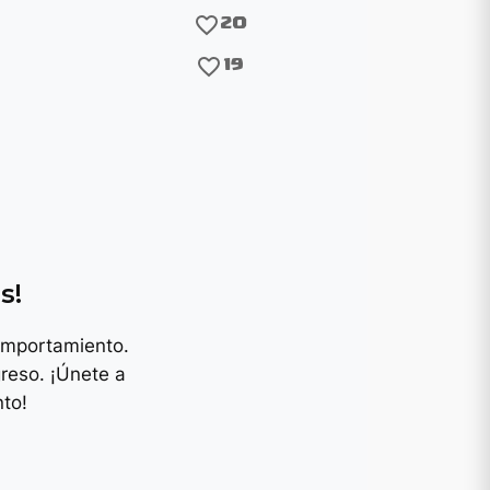
favorite_border
20
favorite_border
19
y
s!
omportamiento.
reso. ¡Únete a
to!