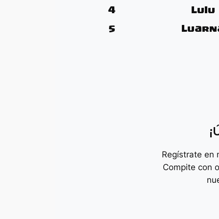
4
Lulu
5
Luarn
¡
Regístrate en
Compite con o
nu