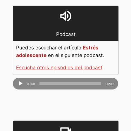
volume_up
Podcast
Puedes escuchar el artículo
Estrés
adolescente
en el siguiente podcast.
Escucha otros episodios del podcast
.
Reproductor
00:00
00:00
de
audio
videocam