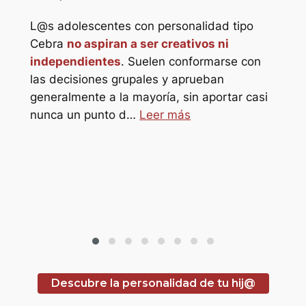
L@s adolescentes con personalidad tipo
star_border
Cebra
no aspiran a ser creativos ni
independientes
. Suelen conformarse con
star_border
las decisiones grupales y aprueban
generalmente a la mayoría, sin aportar casi
L@s
o
nunca un punto d…
Leer más
Elef
s
ref
sol@s
refu
hor
pro
Descubre la personalidad de tu hij@