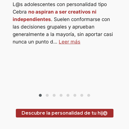
L@s adolescentes con personalidad tipo
Elef
star_border
Cebra
no aspiran a ser creativos ni
ref
independientes
. Suelen conformarse con
refu
star_border
las decisiones grupales y aprueban
hor
generalmente a la mayoría, sin aportar casi
pro
o
nunca un punto d…
Leer más
s
sol@s
Descubre la personalidad de tu hij@