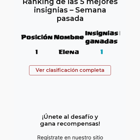
Ranking de las 5 mejores
insignias – Semana
pasada
Insignias
Insig
Posición
Nombre
ganadas
tota
1
Elena
1
3
Ver clasificación completa
trop
¡Únete al desafío y
gana recompensas!
Regístrate en nuestro sitio