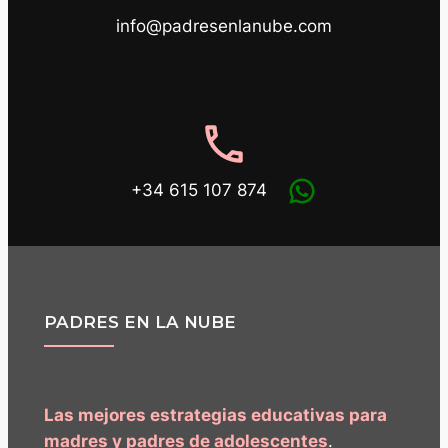
info@padresenlanube.com
phone
+34 615 107 874
PADRES EN LA NUBE
Las mejores estrategias educativas para
madres y padres de adolescentes
.