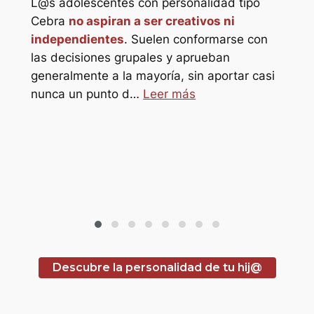
L@s adolescentes con personalidad tipo
star_border
Cebra
no aspiran a ser creativos ni
independientes
. Suelen conformarse con
star_border
las decisiones grupales y aprueban
generalmente a la mayoría, sin aportar casi
L@s
o
nunca un punto d…
Leer más
Elef
s
ref
sol@s
refu
hor
pro
Descubre la personalidad de tu hij@