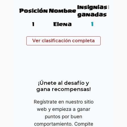
Insignias
Insig
Posición
Nombre
ganadas
tota
1
Elena
1
3
Ver clasificación completa
trop
¡Únete al desafío y
gana recompensas!
Regístrate en nuestro sitio
web y empieza a ganar
puntos por buen
comportamiento. Compite