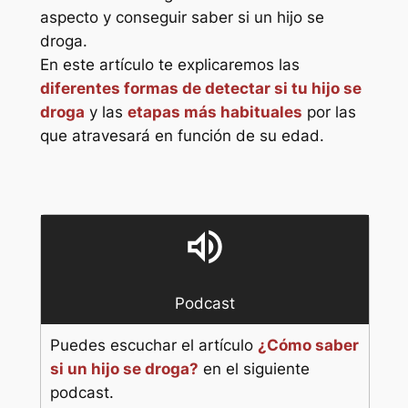
aspecto y conseguir saber si un hijo se
droga.
En este artículo te explicaremos las
diferentes formas de detectar si tu hijo se
droga
y las
etapas más habituales
por las
que atravesará en función de su edad.
volume_up
Podcast
Puedes escuchar el artículo
¿Cómo saber
si un hijo se droga?
en el siguiente
podcast.