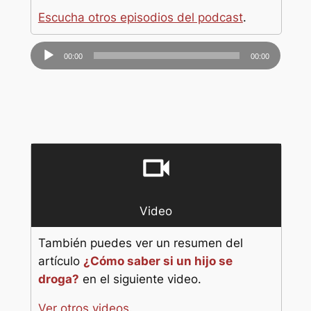
Escucha otros episodios del podcast
.
Reproductor
00:00
00:00
de
audio
videocam
Video
También puedes ver un resumen del
artículo
¿Cómo saber si un hijo se
droga?
en el siguiente video.
Ver otros videos
.