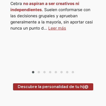
star_border
Cebra
no aspiran a ser creativos ni
ref
independientes
. Suelen conformarse con
refu
star_border
las decisiones grupales y aprueban
hor
generalmente a la mayoría, sin aportar casi
pro
o
nunca un punto d…
Leer más
s
sol@s
Descubre la personalidad de tu hij@