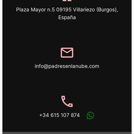
Plaza Mayor n.5 09195 Villariezo (Burgos),
España
mail
info@padresenlanube.com
phone
+34 615 107 874