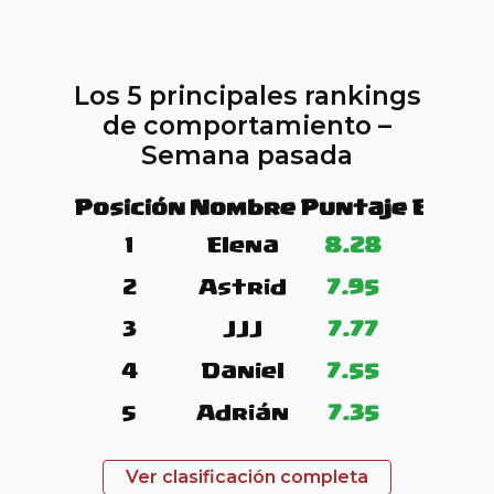
Los 5 principales rankings
de comportamiento –
Semana pasada
Posición
Nombre
Puntaje
Evalu
1
Elena
8.28
2
Astrid
7.95
3
JJJ
7.77
4
Daniel
7.55
5
Adrián
7.35
Ver clasificación completa