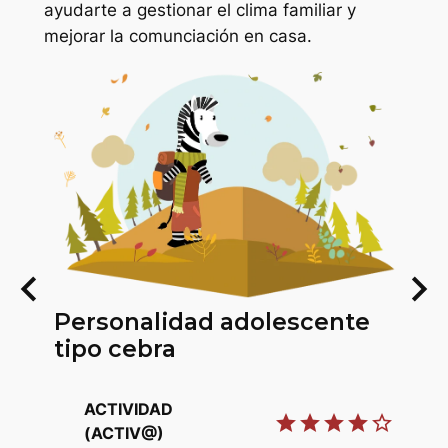
ayudarte a gestionar el clima familiar y
mejorar la comunciación en casa.
keyboard_arrow_left
keyboard_arrow_right
Personalidad adolescente
tipo cebra
ACTIVIDAD
star
star
star
star
star_border
(ACTIV@)