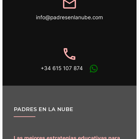
mail
info@padresenlanube.com
phone
+34 615 107 874
PADRES EN LA NUBE
Las mejores estrategias educativas para