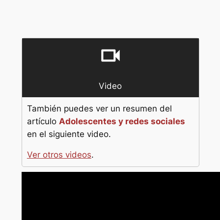
videocam
Video
También puedes ver un resumen del
artículo
Adolescentes y redes sociales
en el siguiente video.
Ver otros videos
.