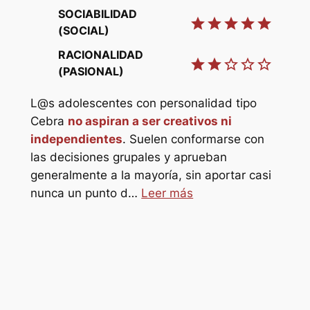
P
SOCIABILIDAD
t
star
star
star
star
star
(SOCIAL)
RACIONALIDAD
star
star
star_border
star_border
star_border
star
(PASIONAL)
L@s adolescentes con personalidad tipo
star_border
Cebra
no aspiran a ser creativos ni
independientes
. Suelen conformarse con
star_border
las decisiones grupales y aprueban
generalmente a la mayoría, sin aportar casi
L@s
o
nunca un punto d…
Leer más
Elef
s
ref
sol@s
refu
hor
pro