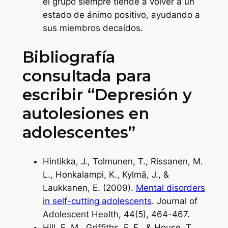
el grupo siempre tiende a volver a un
estado de ánimo positivo, ayudando a
sus miembros decaídos.
Bibliografía
consultada para
escribir “Depresión y
autolesiones en
adolescentes”
Hintikka, J., Tolmunen, T., Rissanen, M.
L., Honkalampi, K., Kylmä, J., &
Laukkanen, E. (2009).
Mental disorders
in self-cutting adolescents
. Journal of
Adolescent Health, 44(5), 464-467.
Hill, E. M., Griffiths, F. E., & House, T.