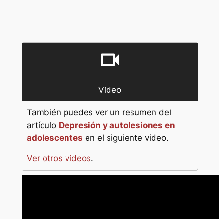
audio
videocam
Video
También puedes ver un resumen del
artículo
Depresión y autolesiones en
adolescentes
en el siguiente video.
Ver otros videos
.