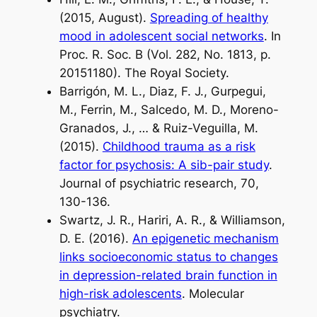
(2015, August).
Spreading of healthy
mood in adolescent social networks
. In
Proc. R. Soc. B (Vol. 282, No. 1813, p.
20151180). The Royal Society.
Barrigón, M. L., Diaz, F. J., Gurpegui,
M., Ferrin, M., Salcedo, M. D., Moreno-
Granados, J., … & Ruiz-Veguilla, M.
(2015).
Childhood trauma as a risk
factor for psychosis: A sib-pair study
.
Journal of psychiatric research, 70,
130-136.
Swartz, J. R., Hariri, A. R., & Williamson,
D. E. (2016).
An epigenetic mechanism
links socioeconomic status to changes
in depression-related brain function in
high-risk adolescents
. Molecular
psychiatry.