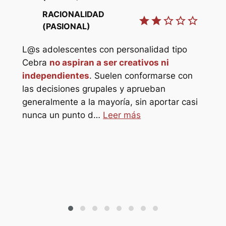
RACIONALIDAD
star
star
star_border
star_border
star_border
star
(PASIONAL)
L@s adolescentes con personalidad tipo
star_border
Cebra
no aspiran a ser creativos ni
independientes
. Suelen conformarse con
star_border
las decisiones grupales y aprueban
generalmente a la mayoría, sin aportar casi
L@s
o
nunca un punto d…
Leer más
Elef
s
ref
sol@s
refu
hor
pro