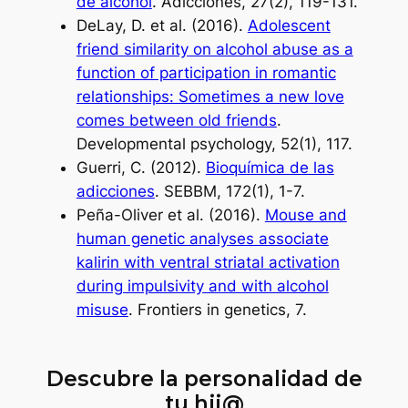
de alcohol
. Adicciones, 27(2), 119-131.
DeLay, D. et al. (2016).
Adolescent
friend similarity on alcohol abuse as a
function of participation in romantic
relationships: Sometimes a new love
comes between old friends
.
Developmental psychology, 52(1), 117.
Guerri, C. (2012).
Bioquímica de las
adicciones
. SEBBM, 172(1), 1-7.
Peña-Oliver et al. (2016).
Mouse and
human genetic analyses associate
kalirin with ventral striatal activation
during impulsivity and with alcohol
misuse
. Frontiers in genetics, 7.
Descubre la personalidad de
tu hij@