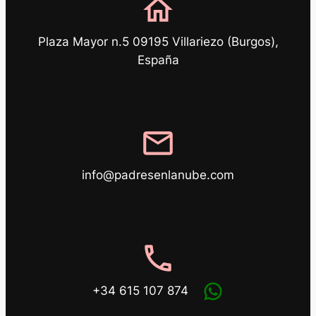
home
Plaza Mayor n.5 09195 Villariezo (Burgos),
España
mail
info@padresenlanube.com
phone
+34 615 107 874