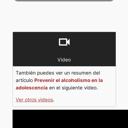
de
audio
videocam
Video
También puedes ver un resumen del
artículo
Prevenir el alcoholismo en la
adolescencia
en el siguiente video.
Ver otros videos
.