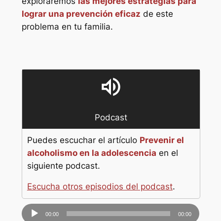
exploraremos
las mejores estrategias para
lograr una prevención eficaz
de este
problema en tu familia.
volume_up
Podcast
Puedes escuchar el artículo
Prevenir el
alcoholismo en la adolescencia
en el
siguiente podcast.
Escucha otros episodios del podcast
.
Reproductor
00:00
00:00