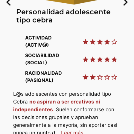
keyboard_arrow_left
keyboard_arrow_right
Personalidad adolescente
tipo cebra
ACTIVIDAD
star
star
star
star
star_border
(ACTIV@)
P
SOCIABILIDAD
t
star
star
star
star
star
(SOCIAL)
RACIONALIDAD
star
star
star_border
star_border
star_border
star
(PASIONAL)
L@s adolescentes con personalidad tipo
star_border
Cebra
no aspiran a ser creativos ni
independientes
. Suelen conformarse con
star_border
las decisiones grupales y aprueban
generalmente a la mayoría, sin aportar casi
L@s
o
nunca un punto d…
Leer más
Elef