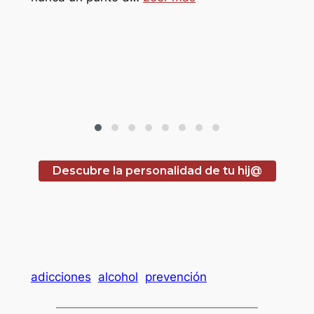
s
ref
sol@s
refu
hor
pro
Descubre la personalidad de tu hij@
adicciones
alcohol
prevención