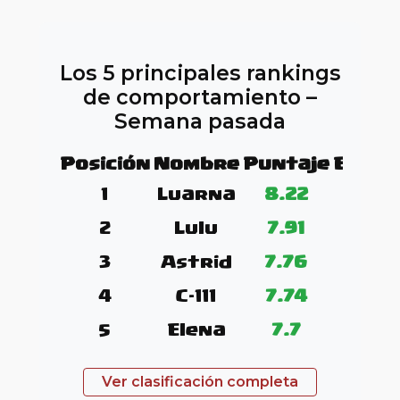
Los 5 principales rankings
de comportamiento –
Semana pasada
Posición
Nombre
Puntaje
Evalu
1
Luarna
8.22
2
Lulu
7.91
3
Astrid
7.76
4
C-111
7.74
5
Elena
7.7
Ver clasificación completa