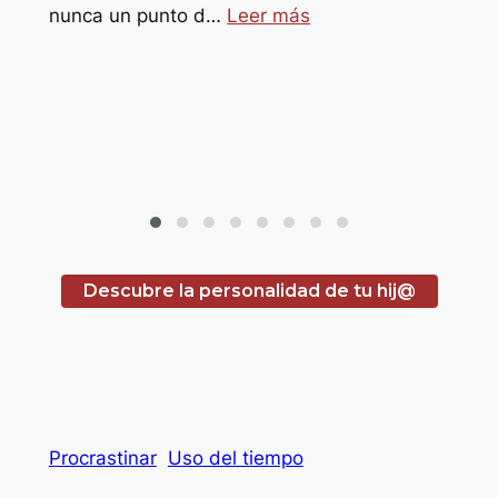
o
nunca un punto d…
Leer más
s
sol@s
Descubre la personalidad de tu hij@
Procrastinar
Uso del tiempo