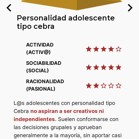
keyboard_arrow_left
keyboard_arrow_right
Personalidad adolescente
P
tipo cebra
t
ACTIVIDAD
star
star
star
star
star_border
(ACTIV@)
SOCIABILIDAD
star
star
star
star
star
(SOCIAL)
RACIONALIDAD
star
star
star_border
star_border
star_border
star
(PASIONAL)
L@s
L@s adolescentes con personalidad tipo
Elef
star_border
Cebra
no aspiran a ser creativos ni
ref
independientes
. Suelen conformarse con
refu
star_border
las decisiones grupales y aprueban
hor
generalmente a la mayoría, sin aportar casi
pro