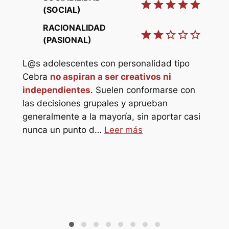
t
star
star
star
star
star
(SOCIAL)
RACIONALIDAD
star
star
star_border
star_border
star_border
star
(PASIONAL)
L@s adolescentes con personalidad tipo
star_border
Cebra
no aspiran a ser creativos ni
independientes
. Suelen conformarse con
star_border
las decisiones grupales y aprueban
generalmente a la mayoría, sin aportar casi
L@s
o
nunca un punto d…
Leer más
Elef
s
ref
sol@s
refu
hor
pro