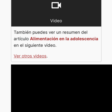
videocam
Video
También puedes ver un resumen del
artículo
Alimentación en la adolescencia
en el siguiente video.
Ver otros videos
.