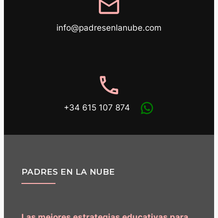
mail
info@padresenlanube.com
phone
+34 615 107 874
PADRES EN LA NUBE
Las mejores estrategias educativas para