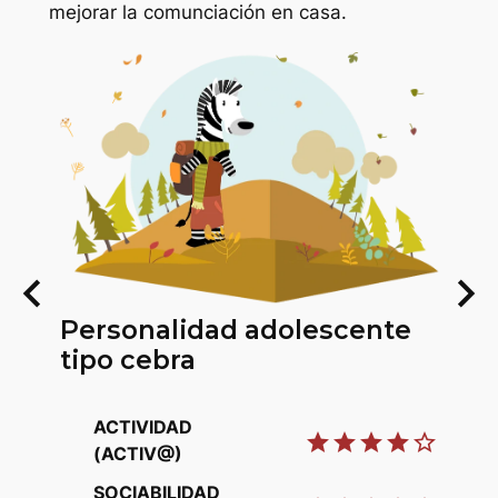
mejorar la comunciación en casa.
keyboard_arrow_left
keyboard_arrow_right
Personalidad adolescente
tipo cebra
ACTIVIDAD
star
star
star
star
star_border
(ACTIV@)
P
SOCIABILIDAD