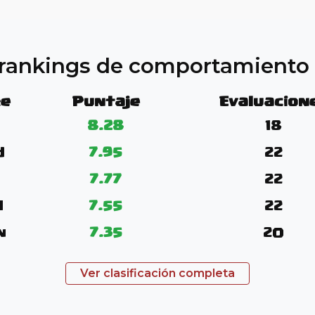
s rankings de comportamient
e
Puntaje
Evaluacion
8.28
18
d
7.95
22
7.77
22
l
7.55
22
n
7.35
20
Ver clasificación completa