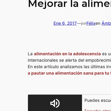
Mejorar la alim
Ene 6, 2017
—
Félix
en
Ámbi
por
La
alimentación en la adolescencia
es un
internacionales se alerta del empobrecimi
En este artículo analizamos las últimas i
a pautar una alimentación sana para tu 
volume_up
Puedes escuc