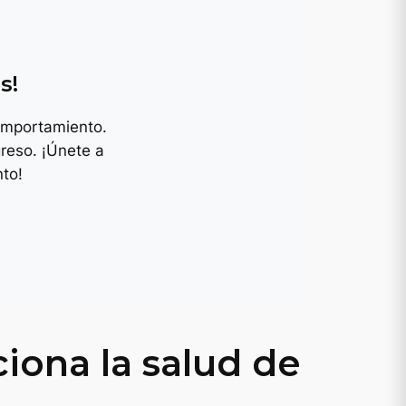
y
s!
omportamiento.
reso. ¡Únete a
to!
ciona la salud de