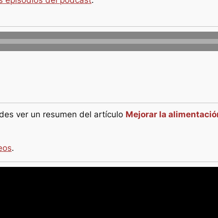
s episodios del podcast
.
es ver un resumen del artículo
Mejorar la alimentació
eos
.