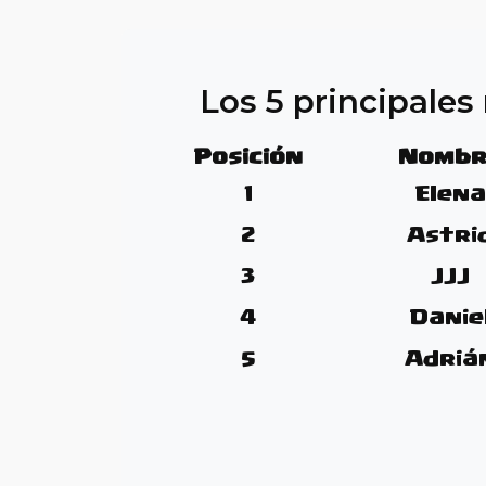
Los 5 principale
Posición
Nombr
1
Elena
2
Astri
3
JJJ
4
Danie
5
Adriá