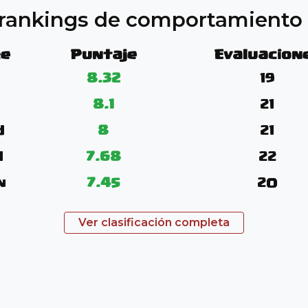
s rankings de comportamient
e
Puntaje
Evaluacion
8.32
19
8.1
21
d
8
21
l
7.68
22
n
7.45
20
Ver clasificación completa
troph