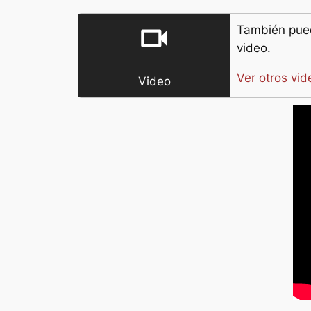
videocam
También pued
video.
Ver otros vid
Video