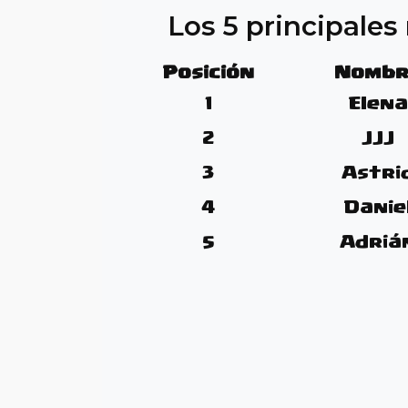
Los 5 principale
Posición
Nombr
1
Elena
2
JJJ
3
Astri
4
Danie
5
Adriá