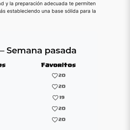
dad y la preparación adecuada te permiten
stás estableciendo una base sólida para la
o – Semana pasada
es
Favoritos
favorite_border
20
favorite_border
20
favorite_border
19
favorite_border
20
favorite_border
20