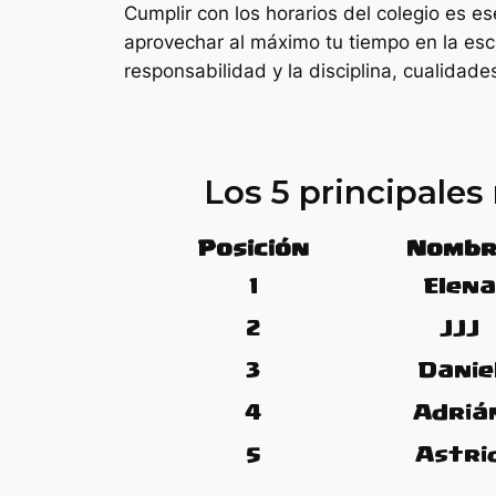
Cumplir con los horarios del colegio es e
aprovechar al máximo tu tiempo en la escu
responsabilidad y la disciplina, cualidade
Los 5 principale
Posición
Nombr
1
Elena
2
JJJ
3
Danie
4
Adriá
5
Astri