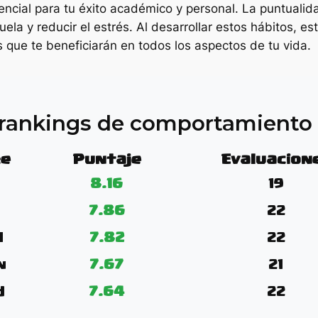
sencial para tu éxito académico y personal. La puntuali
ela y reducir el estrés. Al desarrollar estos hábitos, e
s que te beneficiarán en todos los aspectos de tu vida.
s rankings de comportamient
e
Puntaje
Evaluacion
8.16
19
7.86
22
l
7.82
22
n
7.67
21
d
7.64
22