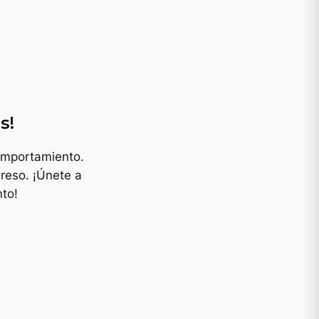
y
s!
omportamiento.
reso. ¡Únete a
to!