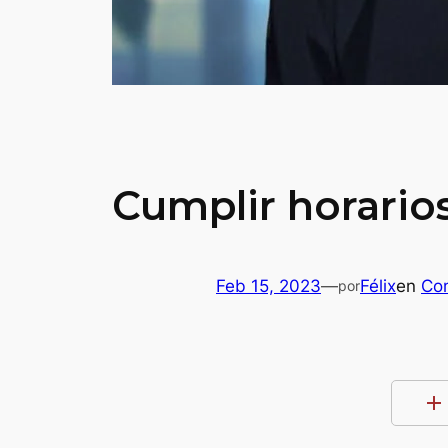
Cumplir horarios
Feb 15, 2023
—
Félix
en
Com
por
add