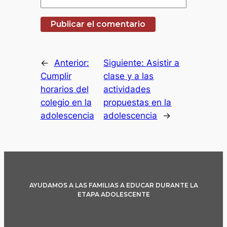
←
Anterior:
Siguiente:
Asistir a
Cumplir
clase y a las
horarios del
actividades
colegio en la
propuestas en la
adolescencia
adolescencia
→
AYUDAMOS A LAS FAMILIAS A EDUCAR DURANTE LA
ETAPA ADOLESCENTE