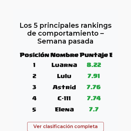
Los 5 principales rankings
de comportamiento –
Semana pasada
Posición
Nombre
Puntaje
Evalu
1
Luarna
8.22
2
Lulu
7.91
3
Astrid
7.76
4
C-111
7.74
5
Elena
7.7
Ver clasificación completa