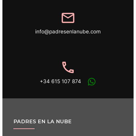
mail
info@padresenlanube.com
phone
+34 615 107 874
PADRES EN LA NUBE