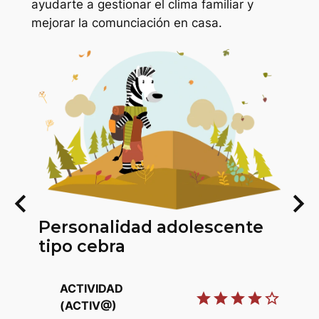
ayudarte a gestionar el clima familiar y
mejorar la comunciación en casa.
keyboard_arrow_left
keyboard_arrow_right
Personalidad adolescente
P
tipo cebra
t
ACTIVIDAD
star
star
star
star
star_border
(ACTIV@)