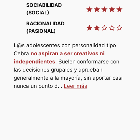
SOCIABILIDAD
star
star
star
star
star
(SOCIAL)
RACIONALIDAD
star
star
star_border
star_border
star_border
star
(PASIONAL)
L@s
L@s adolescentes con personalidad tipo
Elef
star_border
Cebra
no aspiran a ser creativos ni
ref
independientes
. Suelen conformarse con
refu
star_border
las decisiones grupales y aprueban
hor
generalmente a la mayoría, sin aportar casi
pro
o
nunca un punto d…
Leer más
s
sol@s