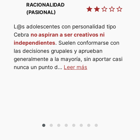
RACIONALIDAD
star
star
star_border
star_border
star_border
star
(PASIONAL)
L@s
L@s adolescentes con personalidad tipo
Elef
star_border
Cebra
no aspiran a ser creativos ni
ref
independientes
. Suelen conformarse con
refu
star_border
las decisiones grupales y aprueban
hor
generalmente a la mayoría, sin aportar casi
pro
o
nunca un punto d…
Leer más
s
sol@s