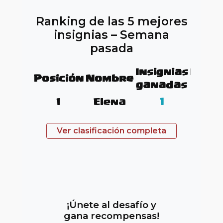
Ranking de las 5 mejores
insignias – Semana
pasada
Insignias
Insig
Posición
Nombre
ganadas
tota
1
Elena
1
3
Ver clasificación completa
trop
¡Únete al desafío y
gana recompensas!