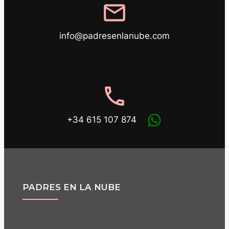
mail
info@padresenlanube.com
phone
+34 615 107 874
PADRES EN LA NUBE