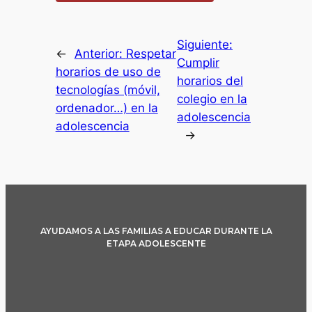
Siguiente:
←
Anterior:
Respetar
Cumplir
horarios de uso de
horarios del
tecnologías (móvil,
colegio en la
ordenador…) en la
adolescencia
adolescencia
→
AYUDAMOS A LAS FAMILIAS A EDUCAR DURANTE LA
ETAPA ADOLESCENTE